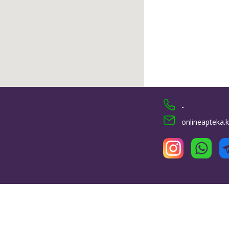
-
onlineapteka