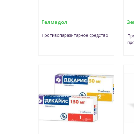
Гелмадол
Зе
Противопаразитарное средство
Пр
пр