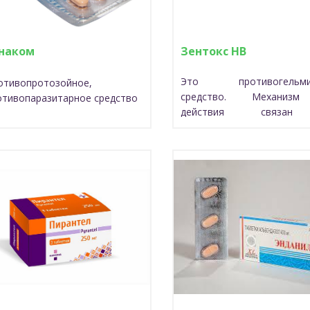
наком
Зентокс HB
Это противогельми
отивопротозойное,
средство. Механиз
отивопаразитарное средство
действия связа
способностью преп
нарушать активн
микротубулярных сис
кишечном канале гельмин
результате возни
биохимические наруше
клетках гельминта, угне
транспорт фумаратреду
глюкозы. Подавляется д
клеток в метафазе, нару
яйцекладка, развитие л
гельминтов. Блокир
движение секреторных гр