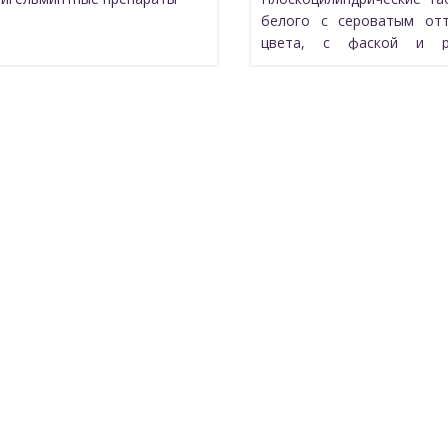
белого с сероватым от
цвета, с фаской и ри
таблетки с дозой 400 мг
гравировку «BV».