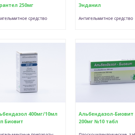
рантел 250мг
Энданил
других органелл в мыш
клетках круглых черве
игельмитное средство
Антигельмитное средст
приводит к их гибель.
ьбендазол 400мг/10мл
Альбендазол-Биовит
сп Биовит
200мг №10 табл
тигельминтные препараты
Плоскоцилиндрические та