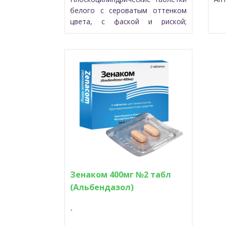
белого с сероватым оттенком
цвета, с фаской и риской;
таблетки с дозой 400 мг имеют
гравировку «BV».
Зенаком 400мг №2 табл
(Альбендазол)
-