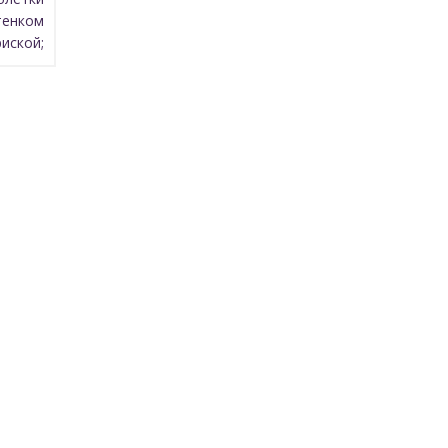
тенком
ской;
 имеют