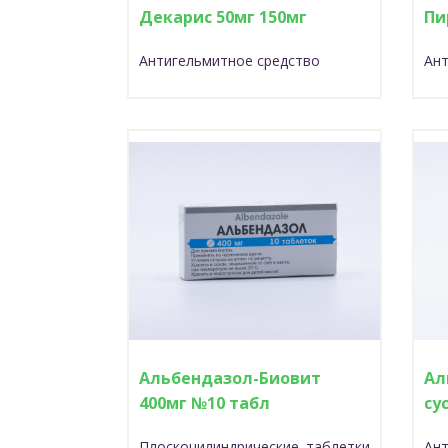
Декарис 50мг 150мг
Пи
Антигельмитное средство
Ант
Альбендазол-Биовит
Ал
400мг №10 табл
су
Плоскоцилиндрические таблетки
Ан