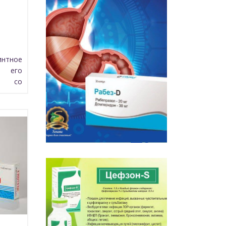
нтное
м его
н со
арата
ость
тем в
тов. В
кают
ния в
тается
ктазы,
еление
шается
ичинок
уется
анул и