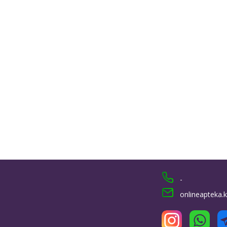
-
onlineapteka